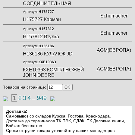
СОЕДИНИТЕЛЬНАЯ
Артикул:
Н175727
Schumacher
Н175727 Карман
Артикул:
Н157812
Schumacher
Н157812 Втулка
Артикул:
Н136186
AGM(ЕВРОПА)
Н136186 КУЛАЧОК JD
Артикул:
КХЕ10363
AGM(ЕВРОПА)
КХЕ10363 КОМПЛ.НОЖЕЙ
JOHN DEERE
Товаров на странице:
1
2
3
4
949
...
Доставка:
Самовывоз со складов Курска, Ростова, Краснодара.
Доставка до терминалов ТК ПЭК, СДЭК, ТК Деловые линии,
Байкал бесплатно.
Сроки отгрузки товара уточняйте у наших менеджеров.