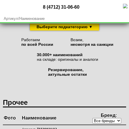
8 (4712) 31-06-60
Выберите подкатегорию ▼
Бич барабана
Сегменты и косы
Работаем
Возим,
по всей России
несмотря на санкции
Пальцы и стеблеподъемники
30.000+ наименований
Пальцы шнека жатки и мотовила
на складе: оригиналы и аналоги
Привод жатки и комплектующие
Резервирование,
Ножи и втулки соломоизмельчителя
актульные остатки
Ножи и комплектующие кукурузных жаток
Ремни
Фильтра
Прочее
Прочее
Бренд:
Шнек и комплектующие
Фото
Наименование
Подбарабанье