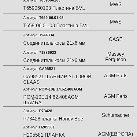
Артикул:
Т659060103
MWS
Решёта
Т659060103 Пластина BVL
Щиток, обшивка и корпус измельчителя
Артикул:
Т659-06.01.03
MWS
Т659-06.01.03 Пластина BVL
Артикул:
3944334
CASE
Соединитель косы 21х6 мм
Артикул:
71386922
Massey
Ferguson
Соединитель косы 21х6 мм
Артикул:
СА98521
AGM Parts
СА98521 ШАРНИР УГЛОВОЙ
CLAAS
Артикул:
РСМ-10Б.14.62.408AGM
AGM Parts
РСМ-10Б.14.62.408AGM
ШАЙБА
Артикул:
Р73428
Schumacher
Р73428 планка Honey Bee
Артикул:
Н205581
AGM(ЕВРОПА)
Н205581 ПЛАНКА