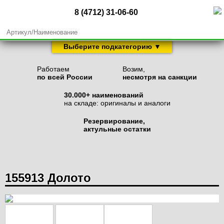
8 (4712) 31-06-60
Выберите подкатегорию ▼
Запчасти для сеялок
Запчасти для плугов
Работаем
Возим,
по всей России
несмотря на санкции
Запчасти для культиваторов
30.000+ наименований
Запчасти для глубокорыхлителей
на складе: оригиналы и аналоги
Запчасти для дисковых борон
Резервирование,
Запчасти для мульчировщиков и фрез
актульные остатки
155913 Долото