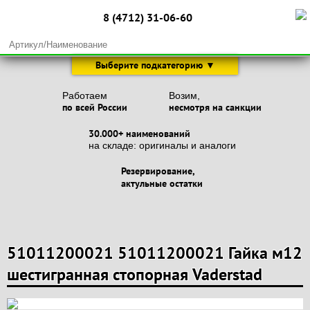
8 (4712) 31-06-60
Выберите подкатегорию ▼
Запчасти для сеялок
Запчасти для плугов
Работаем
Возим,
по всей России
несмотря на санкции
Запчасти для культиваторов
30.000+ наименований
Запчасти для глубокорыхлителей
на складе: оригиналы и аналоги
Запчасти для дисковых борон
Резервирование,
Запчасти для мульчировщиков и фрез
актульные остатки
51011200021 51011200021 Гайка м12
шестигранная стопорная Vaderstad