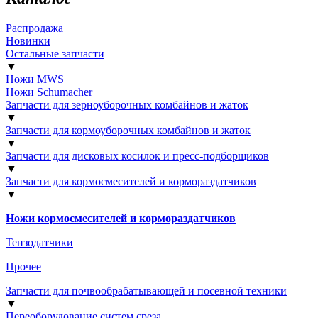
Распродажа
Новинки
Остальные запчасти
▼
Ножи MWS
Ножи Schumacher
Запчасти для зерноуборочных комбайнов и жаток
▼
Запчасти для кормоуборочных комбайнов и жаток
▼
Запчасти для дисковых косилок и пресс-подборщиков
▼
Запчасти для кормосмесителей и кормораздатчиков
▼
Ножи кормосмесителей и кормораздатчиков
Тензодатчики
Прочее
Запчасти для почвообрабатывающей и посевной техники
▼
Переоборудование систем среза